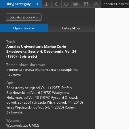
Ukryj szczegóły
Struktura obiektu
Opis obiektu
Lista plików
Tytuł:
Annales Universitatis Mariae Curie-
Skłodowska. Sectio H, Oeconomia, Vol. 24
(1990) - Spis treści
Temat i słowa kluczowe:
ekonomia
;
prasa ekonomiczna
;
czasopisma
naukowe
Opis:
Redaktorzy sekcji: od Vol. 1 (1967) Stefan
Buczkowski, od Vol. 6 (1972) Władysław
Holtzman, od Vol. 10 (1976) Ryszard Orłowski,
od vol. 35 (2001) Urszula Wich, od vol. 44 (2010)
Jerzy Węcławski, od Vol. 54, 4 (2020) Robert
Zajkowski.
Wydawca:
Wydawnictwo UMCS