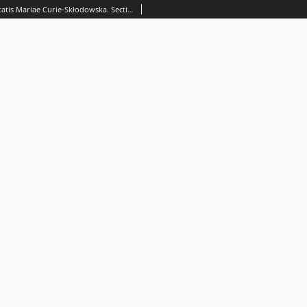
Annales Universitatis Mariae Curie-Skłodowska. Sectio H, Oeconomia, Vol. 24 (1990) - Spis treści