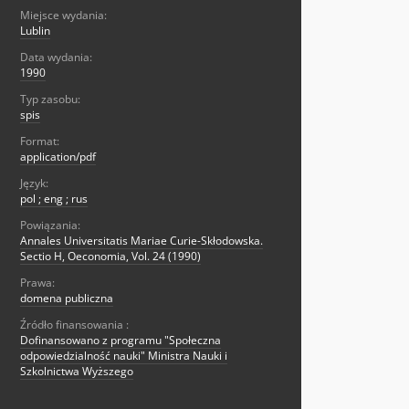
Miejsce wydania:
Lublin
Data wydania:
1990
Typ zasobu:
spis
Format:
application/pdf
Język:
pol ; eng ; rus
Powiązania:
Annales Universitatis Mariae Curie-Skłodowska.
Sectio H, Oeconomia, Vol. 24 (1990)
Prawa:
domena publiczna
Źródło finansowania :
Dofinansowano z programu "Społeczna
odpowiedzialność nauki" Ministra Nauki i
Szkolnictwa Wyższego