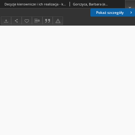
Decyzje kierownicze i ich realizacja - konstrukcja schematu badawczego
Gorczyca, Barbara (ekonomia)
Pokaż szczegóły