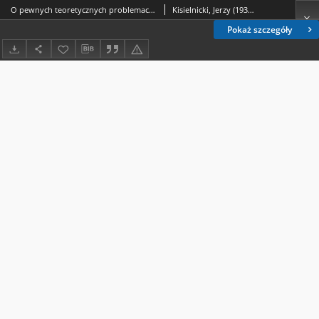
O pewnych teoretycznych problemach centralizacji i decentralizacji zarządzania rozpatrywanych z punktu widzenia projektowania systemów informatycznych
Kisielnicki, Jerzy (1939- )
Pokaż szczegóły