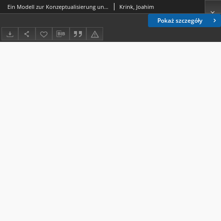
Ein Modell zur Konzeptualisierung und Beurteilung formaler Organisationsstrukturen
Krink, Joahim
Pokaż szczegóły