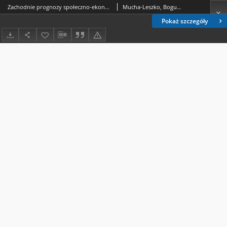
Zachodnie prognozy społeczno-ekonomiczne lat siedemdziesiątych
Mucha-Leszko, Bogumiła.
Pokaż szczegóły