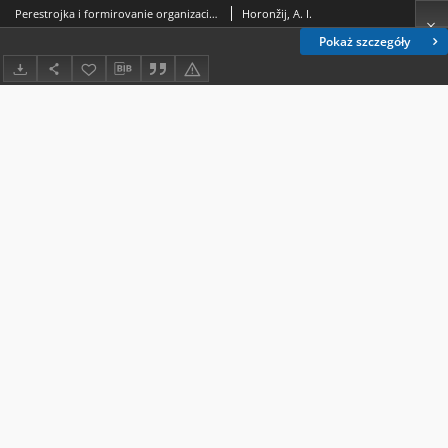
Perestrojka i formirovanie organizacionnyh struktur upravleniâ osnovnym zvenom narodnogo hozâjstva
Horonžij, A. I.
Pokaż szczegóły