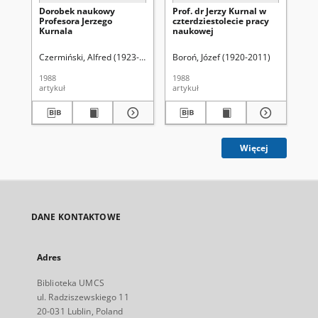
Dorobek naukowy
Prof. dr Jerzy Kurnal w
Profesora Jerzego
czterdziestolecie pracy
Kurnala
naukowej
Czermiński, Alfred (1923-2011)
Boroń, Józef (1920-2011)
1988
1988
artykuł
artykuł
Więcej
DANE KONTAKTOWE
Adres
Biblioteka UMCS
ul. Radziszewskiego 11
20-031 Lublin, Poland