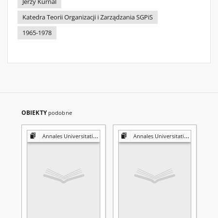
Jerzy Kurnal
Katedra Teorii Organizacji i Zarządzania SGPiS
1965-1978
OBIEKTY
podobne
Annales Universitatis Mariae Curie-Skłodowska. Sectio H, Oeconomia
Annales Universitatis Mariae Curie-Skłodowska. Sectio H, Oeconomia