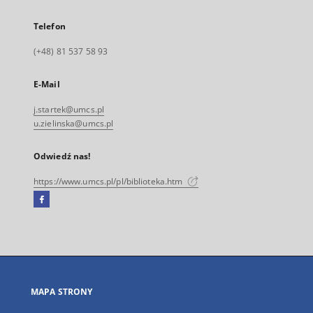
Telefon
(+48) 81 537 58 93
E-Mail
j.startek@umcs.pl
u.zielinska@umcs.pl
Odwiedź nas!
https://www.umcs.pl/pl/biblioteka.htm
Facebook
Link
zewnętrzny,
otworzy
się
w
nowej
MAPA STRONY
karcie