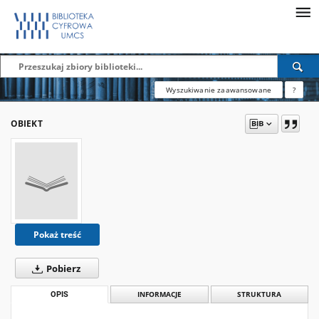
Wyszukiwanie zaawansowane
?
OBIEKT
Pokaż treść
Pobierz
OPIS
INFORMACJE
STRUKTURA