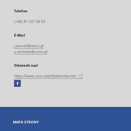
Telefon
(+48) 81 537 58 93
E-Mail
j.startek@umcs.pl
u.zielinska@umcs.pl
Odwiedź nas!
https://www.umcs.pl/pl/biblioteka.htm
Facebook
Link
zewnętrzny,
otworzy
się
w
nowej
MAPA STRONY
karcie