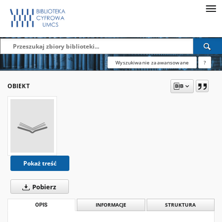
Wyszukiwanie zaawansowane
?
OBIEKT
Pokaż treść
Pobierz
OPIS
INFORMACJE
STRUKTURA