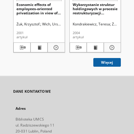
Economic effects of
Wykorzystanie struktur
Ek
employees-oriented
holdingowych w procesie
st
privatization in view of
restrukturyzacji
oc
research
przedsiębiorstw
komunalnych
Żuk, Krzysztof.
Wich, Urszula. Redaktor sekcji
Kondrakiewicz, Teresa
Żuk, Krzyszto
Skr
2001
2004
199
artykuł
artykuł
art
Więcej
DANE KONTAKTOWE
Adres
Biblioteka UMCS
ul. Radziszewskiego 11
20-031 Lublin, Poland