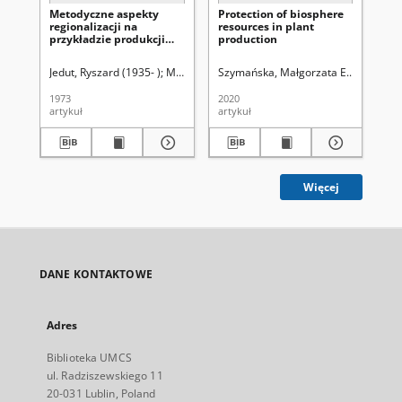
Metodyczne aspekty
Protection of biosphere
St
regionalizacji na
resources in plant
pr
przykładzie produkcji
production
sa
roślinnej
Jedut, Ryszard (1935- )
Malicki, Adam (1907-1981). Red.
Szymańska, Małgorzata E.
Uniwersyt
Maj
1973
2020
197
artykuł
artykuł
art
Więcej
DANE KONTAKTOWE
Adres
Biblioteka UMCS
ul. Radziszewskiego 11
20-031 Lublin, Poland