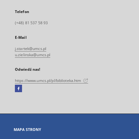
Telefon
(+48) 81 537 58 93
E-Mail
j.startek@umcs.pl
u.zielinska@umcs.pl
Odwiedź nas!
https://www.umcs.pl/pl/biblioteka.htm
Facebook
Link
zewnętrzny,
otworzy
się
w
nowej
MAPA STRONY
karcie