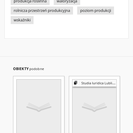
produkcja roślinna
waloryzacja
rolnicza przestrzeń produkcyjna
poziom produkcji
wskaźniki
OBIEKTY
podobne
Studia Iuridica Lublinensia