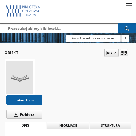
Wyszukiwanie zaawansowane
?
OBIEKT
Pokaż treść
Pobierz
OPIS
INFORMACJE
STRUKTURA