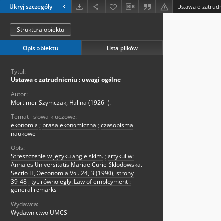
Ukryj szczegóły
Ustawa o zatrudn
Struktura obiektu
Opis obiektu
Lista plików
Tytuł:
Ustawa o zatrudnieniu : uwagi ogólne
Autor:
Mortimer-Szymczak, Halina (1926- ).
Temat i słowa kluczowe:
ekonomia
;
prasa ekonomiczna
;
czasopisma
naukowe
Opis:
Streszczenie w języku angielskim.
;
artykuł w:
Annales Universitatis Mariae Curie-Skłodowska.
Sectio H, Oeconomia Vol. 24, 3 (1990), strony
39-48
;
tyt. równoległy: Law of employment :
general remarks
Wydawca:
Wydawnictwo UMCS