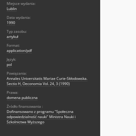
Miejsce wydania:
Lublin
Data wydania:
1990
Typ zasobu:
artykuł
Format:
application/pdf
Język:
pol
Powiązania:
Annales Universitatis Mariae Curie-Skłodowska.
Sectio H, Oeconomia Vol. 24, 3 (1990)
Prawa:
domena publiczna
Źródło finansowania :
Dofinansowano z programu "Społeczna
odpowiedzialność nauki" Ministra Nauki i
Szkolnictwa Wyższego