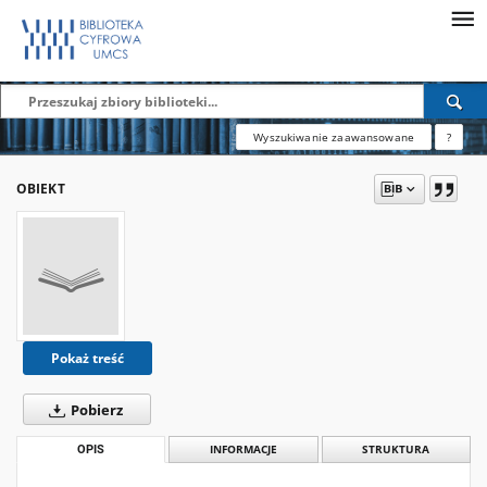
Wyszukiwanie zaawansowane
?
OBIEKT
Pokaż treść
Pobierz
OPIS
INFORMACJE
STRUKTURA