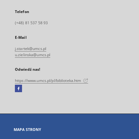
Telefon
(+48) 81 537 58 93
E-Mail
j.startek@umcs.pl
u.zielinska@umcs.pl
Odwiedź nas!
https://www.umcs.pl/pl/biblioteka.htm
Facebook
Link
zewnętrzny,
otworzy
się
w
nowej
MAPA STRONY
karcie