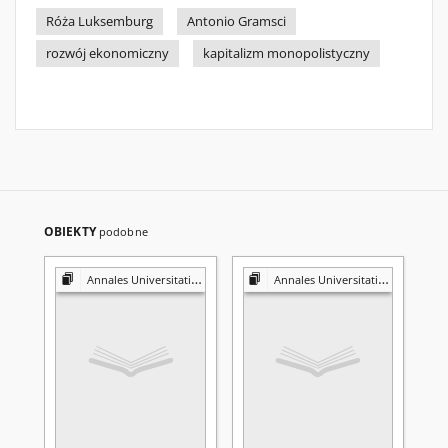
Róża Luksemburg
Antonio Gramsci
rozwój ekonomiczny
kapitalizm monopolistyczny
OBIEKTY
podobne
Annales Universitatis Mariae Curie-Skłodowska. Sectio G, Ius
Annales Universitatis Mariae Curie-Skłodowska. Sectio H, Oeconomia