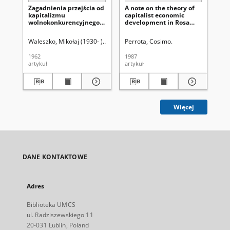
Zagadnienia przejścia od
A note on the theory of
Pr
kapitalizmu
capitalist economic
in
wolnokonkurencyjnego
development in Rosa
pr
do kapitalizmu
Luxemburg
sp
monopolistycznego w
ek
Waleszko, Mikołaj (1930- )
Uniwersytet Marii Curie-Skłodowskiej (Lubli
Perrota, Cosimo.
Gr
ujęciu E. Abramowskiego
1962
1987
198
artykuł
artykuł
art
Więcej
DANE KONTAKTOWE
Adres
Biblioteka UMCS
ul. Radziszewskiego 11
20-031 Lublin, Poland