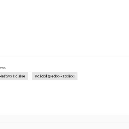
owe:
ólestwo Polskie
Kościół grecko-katolicki