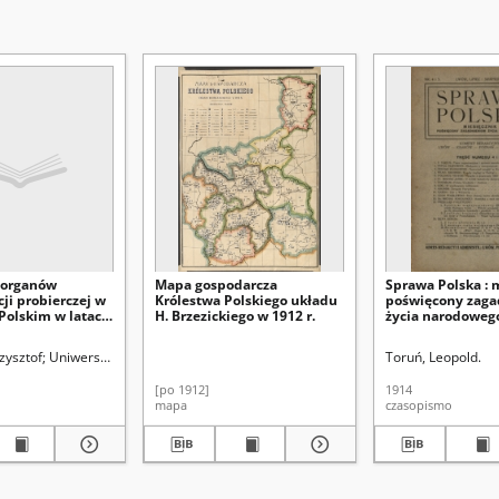
 organów
Mapa gospodarcza
Sprawa Polska : 
ji probierczej w
Królestwa Polskiego układu
poświęcony zag
 Polskim w latach
H. Brzezickiego w 1912 r.
życia narodoweg
 Noty
e
wskiej (Lublin)
zysztof
Uniwersytet Marii Curie-Skłodowskiej (Lublin). Instytut Historii
Toruń, Leopold.
[po 1912]
1914
mapa
czasopismo