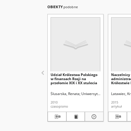
OBIEKTY
podobne
Udział Królestwa Polskiego
Naczelnicy
w finansach Rosji na
administrac
przełomie XIX i XX stulecia
Królestwie
1882-1915.
biograficzn
Ślusarska, Renata
Uniwersytet Marii Curie-Skłodo
Latawiec, Kr
2010
2015
czasopismo
artykuł