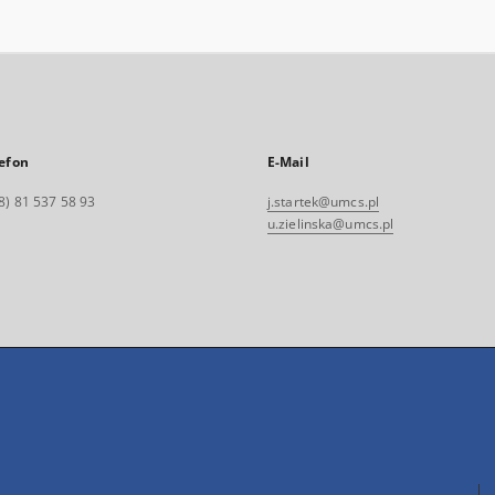
efon
E-Mail
8) 81 537 58 93
j.startek@umcs.pl
u.zielinska@umcs.pl