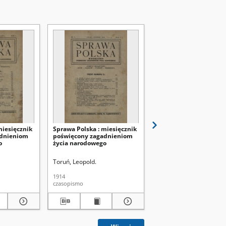
miesięcznik
Sprawa Polska : miesięcznik
Sprawa Polska : miesię
adnieniom
poświęcony zagadnieniom
poświęcony zagadnie
o
życia narodowego
życia narodowego
Toruń, Leopold.
Toruń, Leopold.
1914
1914
czasopismo
czasopismo