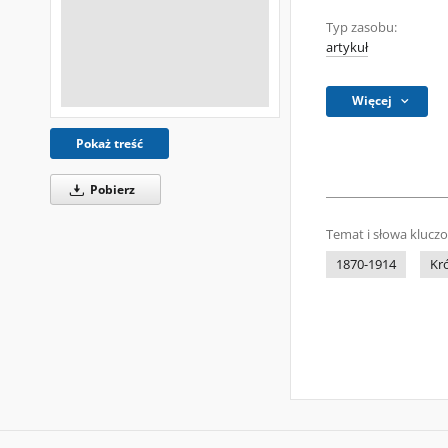
Typ zasobu:
artykuł
Więcej
Pokaż treść
Pobierz
Temat i słowa klucz
1870-1914
Kr