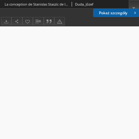
La conception de Stanislas Staszic de l'aide aux agriculteurs
Duda, Józef
Pokaż szczegóły