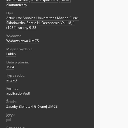
ekonomiczny
Opis:
Artykuł w: Annales Universitatis Mariae Curie-
Skłodowska. Sectio H, Oeconomia Vol. 18, 1
(1984), strony 9-28
Wydawca:
Wydawnictwo UMCS
Miejsce wydania:
Lublin
Data wydania:
1984
Typ zasobu:
artykuł
Format:
application/pdf
Źródło:
Zasoby Biblioteki Głównej UMCS
Język:
pol
Powiązania: