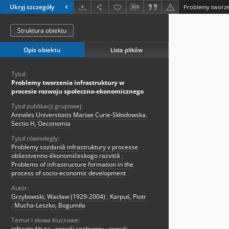
Ukryj szczegóły
Struktura obiektu
Opis obiektu
Lista plików
Tytuł:
Problemy tworzenia infrastruktury w
procesie rozwoju społeczno-ekonomicznego
Tytuł publikacji grupowej:
Annales Universitatis Mariae Curie-Skłodowska.
Sectio H, Oeconomia
Tytuł równoległy:
Problemy sozdaniâ infrastruktury v processe
obŝestvenno-èkonomičeskogo razvitiâ
;
Problems of infrastructure formation in the
process of socio-economic development
Autor:
Grzybowski, Wacław (1929-2004)
;
Karpuś, Piotr
;
Mucha-Leszko, Bogumiła
Temat i słowa kluczowe:
infrastruktura
;
rozwój społeczny
;
rozwój