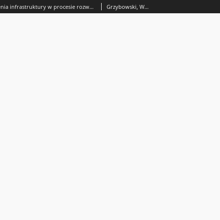
Problemy tworzenia infrastruktury w procesie rozwoju społeczno-ekonomicznego
Grzybowski, Wacław (1929-2004); Karpuś, Piotr; Mucha-Leszko, Bogumiła