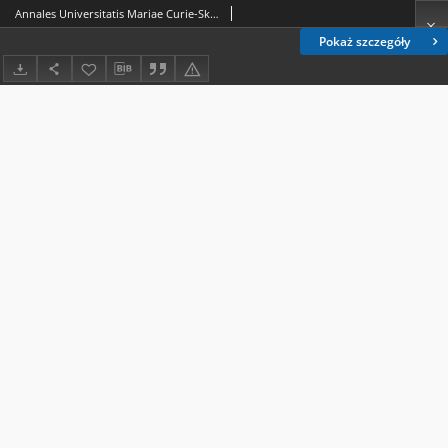
Annales Universitatis Mariae Curie-Skłodowska. Sectio H, Oeconomia. Spis treści Vol. 39 (2005)
Pokaż szczegóły