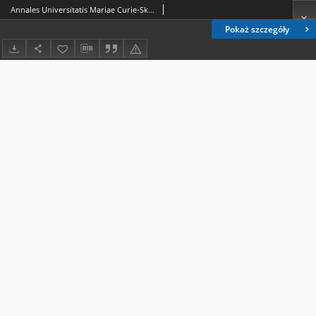
Annales Universitatis Mariae Curie-Skłodowska. Sectio H, Oeconomia. Vol. 15/16 (1981/1982) - Spis treści
Pokaż szczegóły