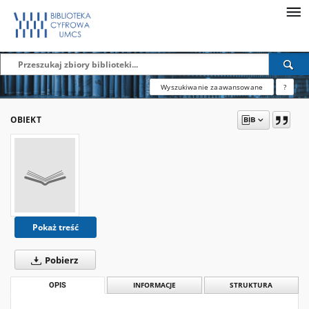
Wyszukiwanie zaawansowane
?
OBIEKT
Pokaż treść
Pobierz
OPIS
INFORMACJE
STRUKTURA