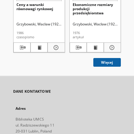
Ceny a warunki
Ekonomiczne rozmiary
Ró
równowagi rynkowej
produkcji
bar
przedsiębiorstwa
Grzybowski, Wacław (1929-2004)
Grzybowski, Wacław (1929-2004)
Gr
1986
1976
199
czasopismo
artykuł
art
Więcej
DANE KONTAKTOWE
Adres
Biblioteka UMCS
ul. Radziszewskiego 11
20-031 Lublin, Poland