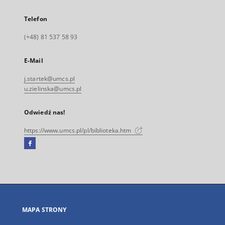
Telefon
(+48) 81 537 58 93
E-Mail
j.startek@umcs.pl
u.zielinska@umcs.pl
Odwiedź nas!
https://www.umcs.pl/pl/biblioteka.htm
Facebook
Link
zewnętrzny,
otworzy
się
w
nowej
MAPA STRONY
karcie