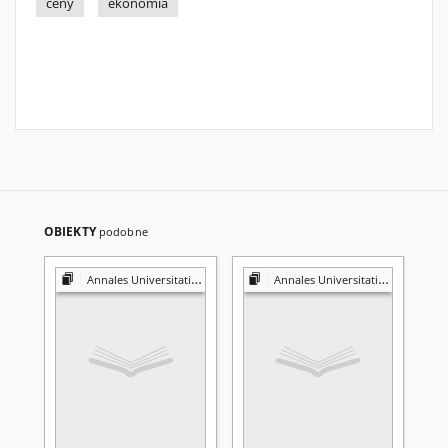
ceny
ekonomia
OBIEKTY
podobne
Annales Universitatis Mariae Curie-Skłodowska. Sectio H, Oeconomia
Annales Universitatis Mariae Curie-Skłodowska. Sectio H, Oeconomia