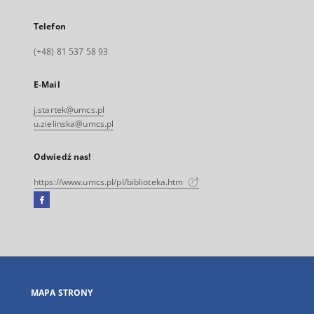
Telefon
(+48) 81 537 58 93
E-Mail
j.startek@umcs.pl
u.zielinska@umcs.pl
Odwiedź nas!
https://www.umcs.pl/pl/biblioteka.htm
Facebook
Link
zewnętrzny,
otworzy
się
w
nowej
MAPA STRONY
karcie