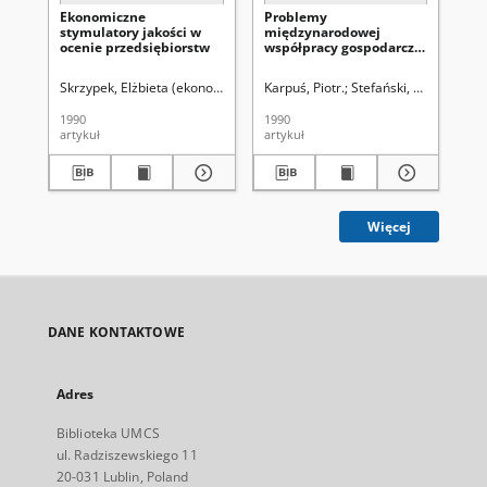
Ekonomiczne
Problemy
Za
stymulatory jakości w
międzynarodowej
sp
ocenie przedsiębiorstw
współpracy gospodarczej
la
lat osiemdziesiątych
Skrzypek, Elżbieta (ekonomia).
Karpuś, Piotr.
Stefański, Marian.
Mu
1990
1990
199
artykuł
artykuł
art
Więcej
DANE KONTAKTOWE
Adres
Biblioteka UMCS
ul. Radziszewskiego 11
20-031 Lublin, Poland