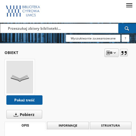
Wyszukiwanie zaawansowane
?
OBIEKT
Pokaż treść
Pobierz
OPIS
INFORMACJE
STRUKTURA