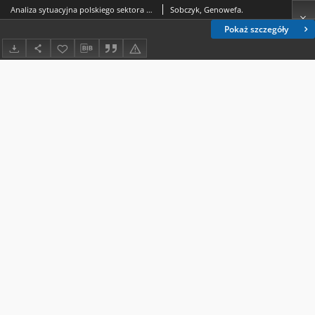
Analiza sytuacyjna polskiego sektora małych i średnich przedsiębiorstw
Sobczyk, Genowefa.
Pokaż szczegóły