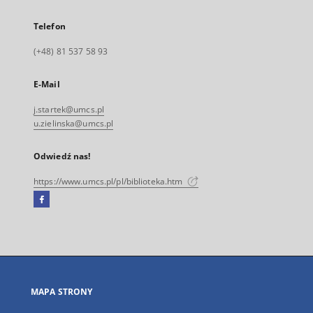
Telefon
(+48) 81 537 58 93
E-Mail
j.startek@umcs.pl
u.zielinska@umcs.pl
Odwiedź nas!
https://www.umcs.pl/pl/biblioteka.htm
Facebook
Link
zewnętrzny,
otworzy
się
w
nowej
MAPA STRONY
karcie