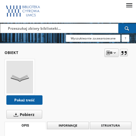
Wyszukiwanie zaawansowane
?
OBIEKT
Pokaż treść
Pobierz
OPIS
INFORMACJE
STRUKTURA