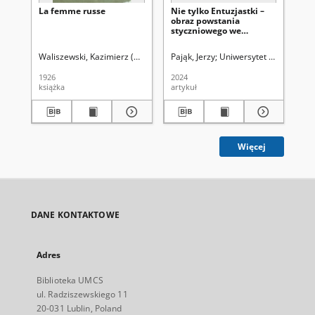
La femme russe
Nie tylko Entuzjastki –
Na
obraz powstania
szp
styczniowego we
pr
wspomnieniach kobiet
Zap
na przykładzie relacji
o 
Waliszewski, Kazimierz (1849-1935)
Pająk, Jerzy
Uniwersytet Marii Curie-S
Sta
Wandy Umińskiej oraz
me
Emilii Heurichowej i jej
1926
2024
202
córki Teodory Kiślaskiej
książka
artykuł
art
Więcej
DANE KONTAKTOWE
Adres
Biblioteka UMCS
ul. Radziszewskiego 11
20-031 Lublin, Poland