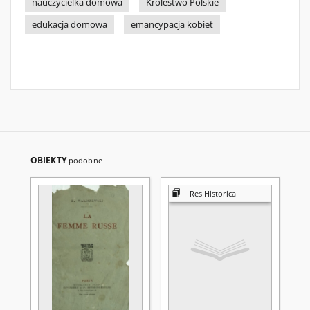
nauczycielka domowa
Królestwo Polskie
edukacja domowa
emancypacja kobiet
OBIEKTY
podobne
Res Historica