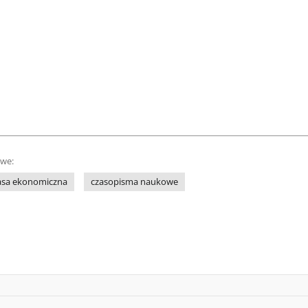
owe:
asa ekonomiczna
czasopisma naukowe