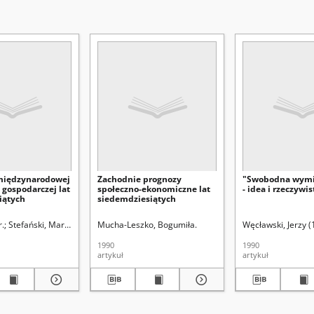
międzynarodowej
Zachodnie prognozy
"Swobodna wymi
 gospodarczej lat
społeczno-ekonomiczne lat
- idea i rzeczywis
iątych
siedemdziesiątych
r.
Stefański, Marian.
Mucha-Leszko, Bogumiła.
Węcławski, Jerzy (
1990
1990
artykuł
artykuł