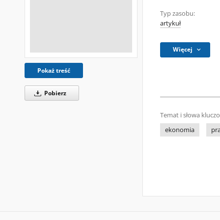
Typ zasobu:
artykuł
Więcej
Pokaż treść
Pobierz
Temat i słowa klucz
ekonomia
pr