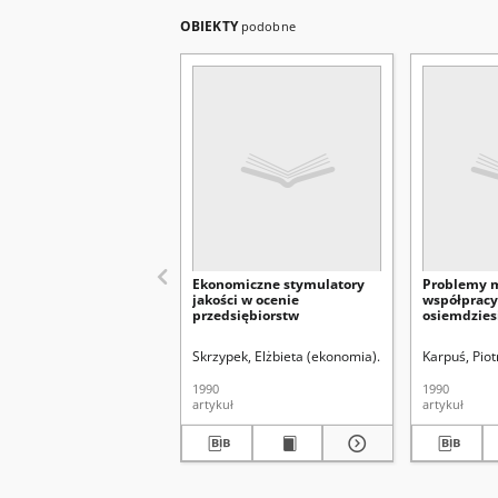
OBIEKTY
podobne
Ekonomiczne stymulatory
Problemy 
jakości w ocenie
współpracy
przedsiębiorstw
osiemdzies
Skrzypek, Elżbieta (ekonomia).
Karpuś, Piot
1990
1990
artykuł
artykuł