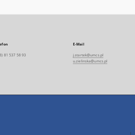
efon
E-Mail
8) 81 537 58 93
j.startek@umcs.pl
u.zielinska@umcs.pl