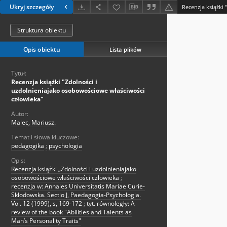
Ukryj szczegóły
Struktura obiektu
Opis obiektu
Lista plików
Tytuł:
Recenzja książki "Zdolności i
uzdolnieniajako osobowościowe właściwości
człowieka"
Autor:
Malec, Mariusz.
Temat i słowa kluczowe:
pedagogika
;
psychologia
Opis:
Recenzja książki „Zdolności i uzdolnieniajako
osobowościowe właściwości człowieka
;
recenzja w: Annales Universitatis Mariae Curie-
Skłodowska. Sectio J, Paedagogia-Psychologia.
Vol. 12 (1999), s, 169-172
;
tyt. równoległy: A
review of the book "Abilities and Talents as
Man’s Personality Traits"