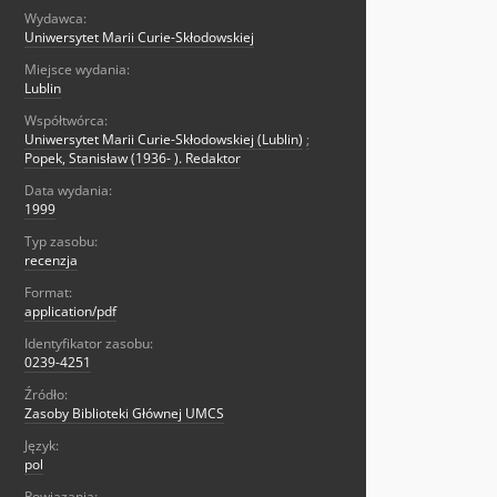
Wydawca:
Uniwersytet Marii Curie-Skłodowskiej
Miejsce wydania:
Lublin
Współtwórca:
Uniwersytet Marii Curie-Skłodowskiej (Lublin)
;
Popek, Stanisław (1936- ). Redaktor
Data wydania:
1999
Typ zasobu:
recenzja
Format:
application/pdf
Identyfikator zasobu:
0239-4251
Źródło:
Zasoby Biblioteki Głównej UMCS
Język:
pol
Powiązania: