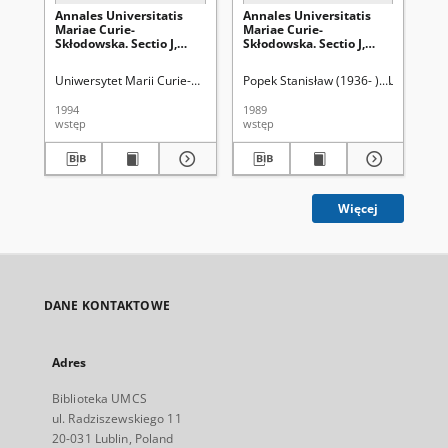
Annales Universitatis
Annales Universitatis
Ma
Mariae Curie-
Mariae Curie-
,,W
Skłodowska. Sectio J,
Skłodowska. Sectio J,
Ksi
Paedagogia-Psychologia.
Paedagogia-Psychologia.
wy
Vol. 7 (1994) - Wstęp
Wstęp do Vol. 2 (1989)
wy
Uniwersytet Marii Curie-Skłodowskiej (Lublin)
Popek Stanisław (1936- ).
Popek, Stanisław (1936- 
Uniwersyte
Tur
sa
tek
1994
1989
199
i 
wstęp
wstęp
rec
Ga
Ze
M. 
A. 
Gry
W.
Więcej
(W
S-
[re
DANE KONTAKTOWE
Adres
Biblioteka UMCS
ul. Radziszewskiego 11
20-031 Lublin, Poland