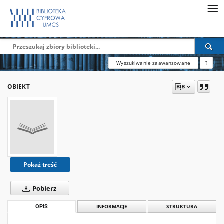
Wyszukiwanie zaawansowane
?
OBIEKT
Pokaż treść
Pobierz
OPIS
INFORMACJE
STRUKTURA