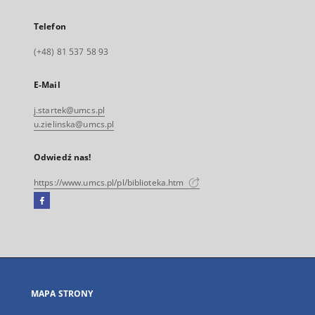
Telefon
(+48) 81 537 58 93
E-Mail
j.startek@umcs.pl
u.zielinska@umcs.pl
Odwiedź nas!
https://www.umcs.pl/pl/biblioteka.htm
Facebook
Link
zewnętrzny,
otworzy
się
w
nowej
MAPA STRONY
karcie