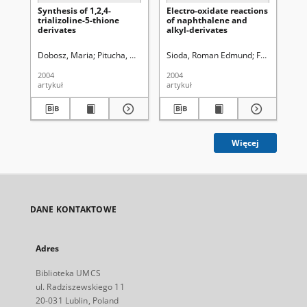
Synthesis of 1,2,4-
Electro-oxidate reactions
Sy
trializoline-5-thione
of naphthalene and
der
derivates
alkyl-derivates
me
yl
1,2
Dobosz, Maria
Pitucha, Monika
Wujec, Monika
Sioda, Roman Edmund
Frankowska,
Pit
2004
2004
200
artykuł
artykuł
art
Więcej
DANE KONTAKTOWE
Adres
Biblioteka UMCS
ul. Radziszewskiego 11
20-031 Lublin, Poland