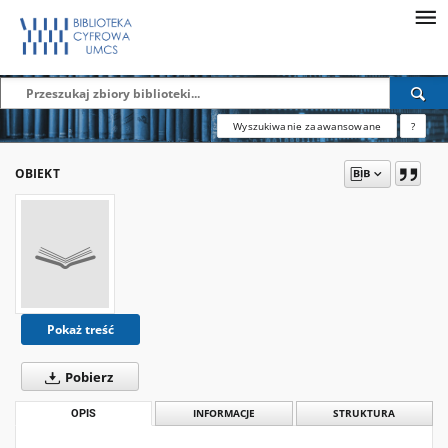
Wyszukiwanie zaawansowane
?
OBIEKT
Pokaż treść
Pobierz
OPIS
INFORMACJE
STRUKTURA