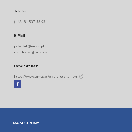
Telefon
(+48) 81 537 58 93
E-Mail
j.startek@umcs.pl
u.zielinska@umcs.pl
Odwiedź nas!
https://www.umcs.pl/pl/biblioteka.htm
Facebook
Link
zewnętrzny,
otworzy
się
w
nowej
MAPA STRONY
karcie