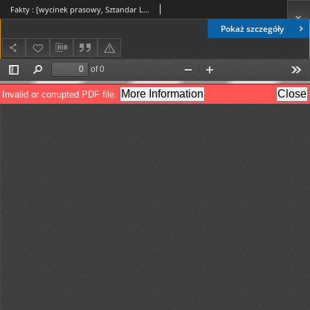
Fakty : [wycinek prasowy, Sztandar Ludu,6.06.1987 r.]
Pokaż szczegóły