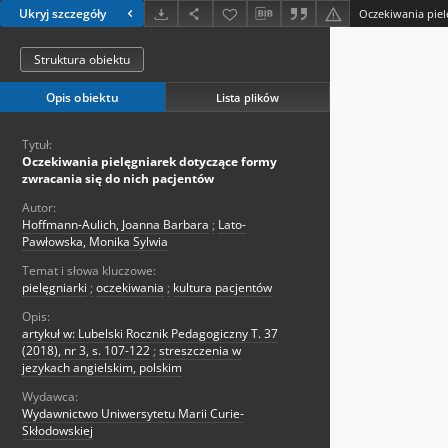
Ukryj szczegóły
Struktura obiektu
Opis obiektu
Lista plików
Tytuł:
Oczekiwania pielęgniarek dotyczące formy
zwracania się do nich pacjentów
Autor:
Hoffmann-Aulich, Joanna Barbara
;
Lato-
Pawłowska, Monika Sylwia
Temat i słowa kluczowe:
pielęgniarki
;
oczekiwania
;
kultura pacjentów
Opis:
artykuł w: Lubelski Rocznik Pedagogiczny T. 37
(2018), nr 3, s. 107-122
;
streszczenia w
jezykach angielskim, polskim
Wydawca:
Wydawnictwo Uniwersytetu Marii Curie-
Skłodowskiej