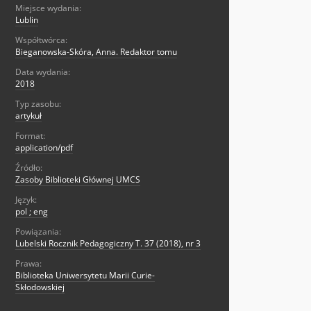
Miejsce wydania:
Lublin
Współtwórca:
Bieganowska-Skóra, Anna. Redaktor tomu
Data wydania:
2018
Typ zasobu:
artykuł
Format:
application/pdf
Źródło:
Zasoby Biblioteki Głównej UMCS
Język:
pol ; eng
Powiązania:
Lubelski Rocznik Pedagogiczny T. 37 (2018), nr 3
Prawa:
Biblioteka Uniwersytetu Marii Curie-
Skłodowskiej