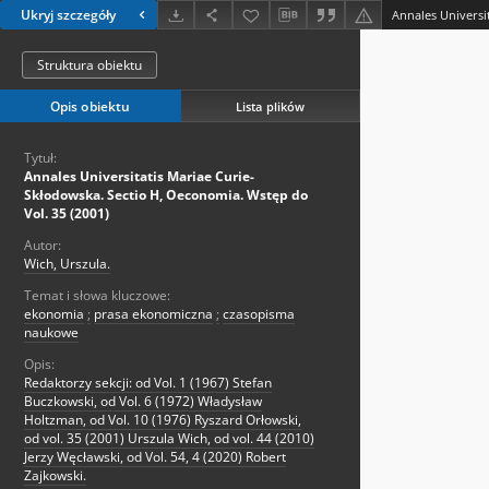
Ukryj szczegóły
Struktura obiektu
Opis obiektu
Lista plików
Tytuł:
Annales Universitatis Mariae Curie-
Skłodowska. Sectio H, Oeconomia. Wstęp do
Vol. 35 (2001)
Autor:
Wich, Urszula.
Temat i słowa kluczowe:
ekonomia
;
prasa ekonomiczna
;
czasopisma
naukowe
Opis:
Redaktorzy sekcji: od Vol. 1 (1967) Stefan
Buczkowski, od Vol. 6 (1972) Władysław
Holtzman, od Vol. 10 (1976) Ryszard Orłowski,
od vol. 35 (2001) Urszula Wich, od vol. 44 (2010)
Jerzy Węcławski, od Vol. 54, 4 (2020) Robert
Zajkowski.