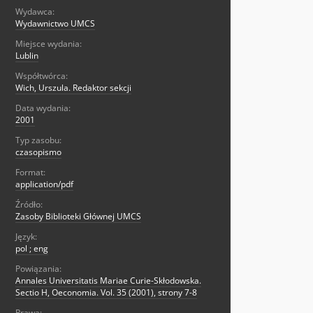
Wydawca:
Wydawnictwo UMCS
Miejsce wydania:
Lublin
Współtwórca:
Wich, Urszula. Redaktor sekcji
Data wydania:
2001
Typ zasobu:
czasopismo
Format:
application/pdf
Źródło:
Zasoby Biblioteki Głównej UMCS
Język:
pol ; eng
Powiązania:
Annales Universitatis Mariae Curie-Skłodowska.
Sectio H, Oeconomia. Vol. 35 (2001), strony 7-8
Prawa: