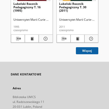
Lubelski Rocznik
Lubelski Rocznik
Ps
Pedagogiczny T. 16
Pedagogiczny T. 30
(1995)
(2011)
Uniwersytet Marii Curie Skłodowskiej (Lublin). Wydział Pedagogiki i Psy
Uniwersytet Marii Curie-Skłodowskiej 
Wal
1995
2011
200
czasopismo
czasopismo
ksi
Więcej
DANE KONTAKTOWE
Adres
Biblioteka UMCS
ul. Radziszewskiego 11
20-031 Lublin, Poland