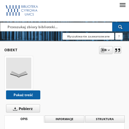
Wyszukiwanie zaawansowane
?
OBIEKT
Pokaż treść
Pobierz
OPIS
INFORMACJE
STRUKTURA