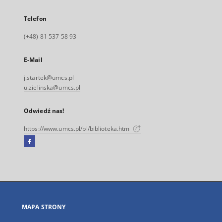
Telefon
(+48) 81 537 58 93
E-Mail
j.startek@umcs.pl
u.zielinska@umcs.pl
Odwiedź nas!
https://www.umcs.pl/pl/biblioteka.htm
Facebook
Link
zewnętrzny,
otworzy
się
w
nowej
MAPA STRONY
karcie