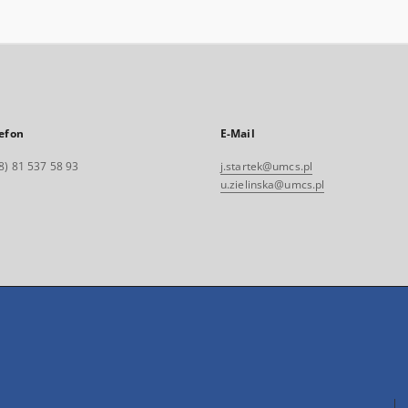
efon
E-Mail
8) 81 537 58 93
j.startek@umcs.pl
u.zielinska@umcs.pl