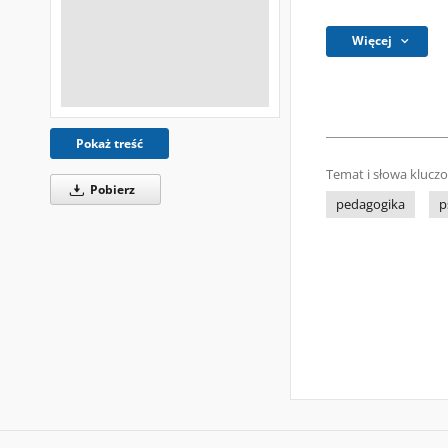
Więcej
Pokaż treść
Temat i słowa klucz
Pobierz
pedagogika
p