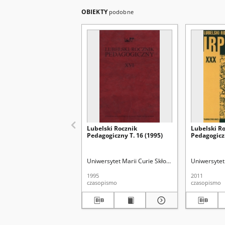
OBIEKTY
podobne
Lubelski Rocznik
Lubelski R
Pedagogiczny T. 16 (1995)
Pedagogiczn
Uniwersytet Marii Curie Skłodowskiej (Lublin). Wyd
Uniwersytet 
1995
2011
czasopismo
czasopismo