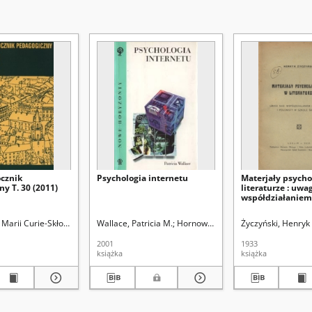
ocznik
Psychologia internetu
Materjały psycho
y T. 30 (2011)
literaturze : uwa
współdziałaniem
psychologa i pol
szkole średniej
ział Pedagogiki i Psychologii
Marii Curie-Skłodowskiej (Lublin). Wydział Pedagogiki i Psychologii
Wallace, Patricia M.
Kucha, Ryszard. Red.
Hornowski, Tomasz. Tł.
Życzyński, Henryk
Kirenko, Janu
2001
1933
książka
książka