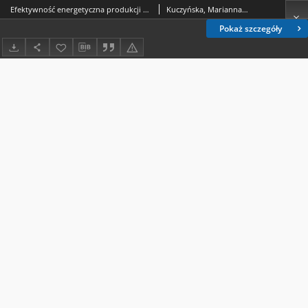
Efektywność energetyczna produkcji ziemniaków w wybranych gospodarstwach indywidualnych
Kuczyńska, Marianna (ekonomika rolnictwa).
Pokaż szczegóły