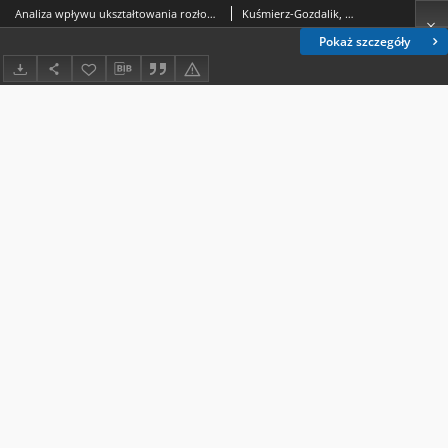
Analiza wpływu ukształtowania rozłogu na wyniki ekonomiczne gospodarstw rodzinnych Lubelszczyzny
Kuśmierz-Gozdalik, Urszula ( -2004).; Gędek, Stanisław.
Pokaż szczegóły