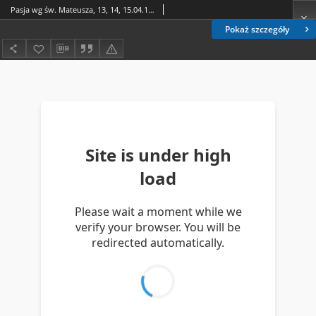
Pasja wg św. Mateusza, 13, 14, 15.04.1984 r.
Pokaż szczegóły