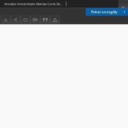
Annales Universitatis Mariae Curie-Skłodowska. Sectio H, Oeconomia. Vol. 32/33 (1998/1999) - fotografia Z. Lewandowskiego
Pokaż szczegóły