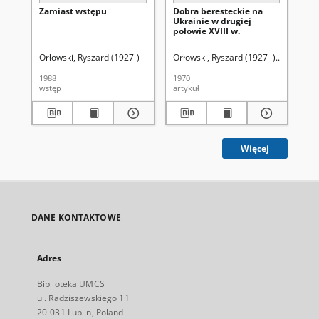
Zamiast wstępu
Dobra beresteckie na
XX
Ukrainie w drugiej
De
połowie XVIII w.
19
Orłowski, Ryszard (1927-)
Orłowski, Ryszard (1927- ).
Buczkowsk
Orł
1988
1970
198
wstęp
artykuł
ws
Więcej
DANE KONTAKTOWE
Adres
Biblioteka UMCS
ul. Radziszewskiego 11
20-031 Lublin, Poland