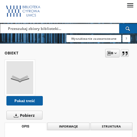
Wyszukiwanie zaawansowane
?
OBIEKT
Pokaż treść
Pobierz
OPIS
INFORMACJE
STRUKTURA