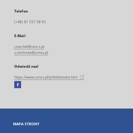
Telefon
(+48) 81 537 58 93
E-Mail
j.startek@umcs.pl
u.zielinska@umcs.pl
Odwiedź nas!
https://www.umcs.pl/pl/biblioteka.htm
Facebook
Link
zewnętrzny,
otworzy
się
w
nowej
MAPA STRONY
karcie