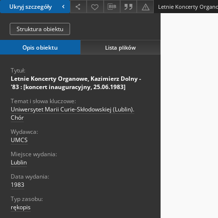
Ukryj szczegóły
Struktura obiektu
Opis obiektu
Lista plików
Tytuł:
Letnie Koncerty Organowe, Kazimierz Dolny -
'83 : [koncert inauguracyjny, 25.06.1983]
Temat i słowa kluczowe:
Uniwersytet Marii Curie-Skłodowskiej (Lublin).
Chór
Wydawca:
UMCS
Miejsce wydania:
Lublin
Data wydania:
1983
Typ zasobu:
rękopis