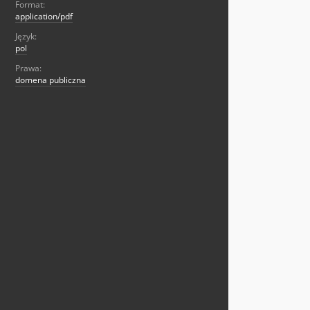
Format:
application/pdf
Język:
pol
Prawa:
domena publiczna