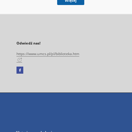
Więcej
Odwiedź nas!
https://www.umcs.pl/pl/biblioteka.htm
Facebook
Link
zewnętrzny,
otworzy
się
w
nowej
karcie