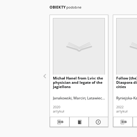
OBIEKTY
podobne
Michał Hanel from Lviv: the
Follow (the)
physician and legate of the
Diaspora d
Jagiellons
cities
Janakowski, Marcin
Latawiec, Krzysztof. Red.
Ryniejska-K
Uni
2020
2022
artykuł
artykuł