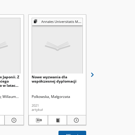
Annales Universitatis Mariae Curie-Skłodowska. Sectio F, Historia
Anuario Latinoamer
 Japonii. Z
Nowe wyzwania dla
La diplomacia económi
kiego
współczesnej dyplomacji
la deuda externa dura
o w latach
argentina la última
dictadura militar 197
Lublin)
ublin). Wydział Prawa i Administracji.
n
Willaume, Małgorzata. Red.
Trembicka. Krystyna. Redaktor naczelna sekcji
Polkowska, Małgorzata
Lisińska, Magdalena
Kr
2021
2023
artykuł
artykuł