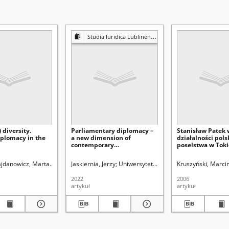
Studia Iuridica Lublinensia
 diversity.
Parliamentary diplomacy –
Stanisław Patek w
iplomacy in the
a new dimension of
działalności pols
contemporary
poselstwa w Toki
parliamentarism
1921-1926
ajdanowicz, Marta
wersytet Marii Curie-Skłodowskiej (Lublin). Instytut Historii
Ratajczak, Magdalena
Jaskiernia, Jerzy
Uniwersytet Marii Curie-Skłodowskiej (
Uniwersytet Marii Curie-Skłodowskiej (L
Kruszyński, Marci
2022
2006
artykuł
artykuł