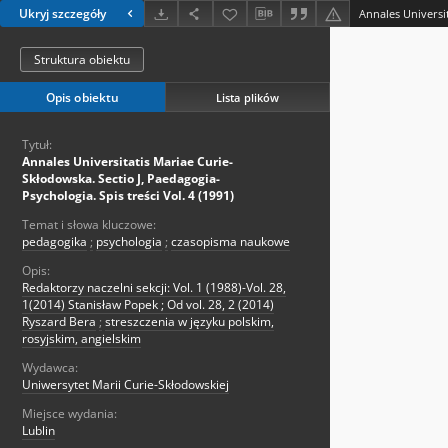
Ukryj szczegóły
Struktura obiektu
Opis obiektu
Lista plików
Tytuł:
Annales Universitatis Mariae Curie-
Skłodowska. Sectio J, Paedagogia-
Psychologia. Spis treści Vol. 4 (1991)
Temat i słowa kluczowe:
pedagogika
;
psychologia
;
czasopisma naukowe
Opis:
Redaktorzy naczelni sekcji: Vol. 1 (1988)-Vol. 28,
1(2014) Stanisław Popek ; Od vol. 28, 2 (2014)
Ryszard Bera
;
streszczenia w języku polskim,
rosyjskim, angielskim
Wydawca:
Uniwersytet Marii Curie-Skłodowskiej
Miejsce wydania:
Lublin