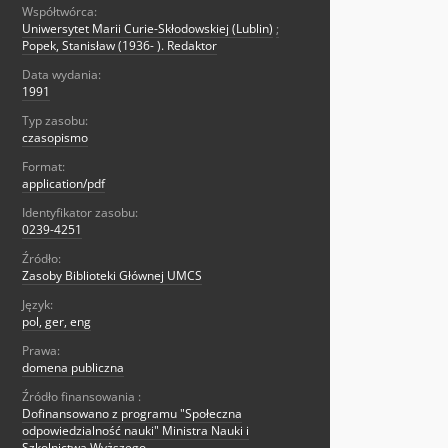
Współtwórca:
Uniwersytet Marii Curie-Skłodowskiej (Lublin)
;
Popek, Stanisław (1936- ). Redaktor
Data wydania:
1991
Typ zasobu:
czasopismo
Format:
application/pdf
Identyfikator zasobu:
0239-4251
Źródło:
Zasoby Biblioteki Głównej UMCS
Język:
pol, ger, eng
Prawa:
domena publiczna
Źródło finansowania :
Dofinansowano z programu "Społeczna
odpowiedzialność nauki" Ministra Nauki i
Szkolnictwa Wyższego