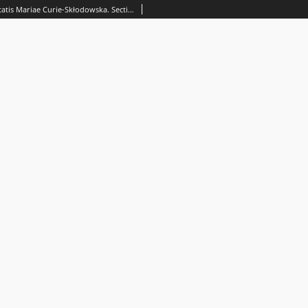
Annales Universitatis Mariae Curie-Skłodowska. Sectio J, Paedagogia-Psychologia. Spis treści Vol. 4 (1991)