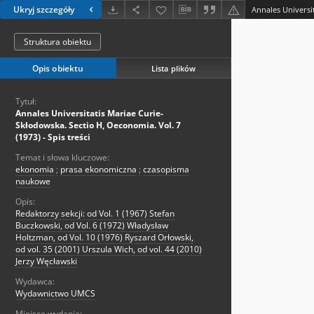
Ukryj szczegóły
Struktura obiektu
Opis obiektu
Lista plików
Tytuł:
Annales Universitatis Mariae Curie-
Skłodowska. Sectio H, Oeconomia. Vol. 7
(1973) - Spis treści
Temat i słowa kluczowe:
ekonomia
;
prasa ekonomiczna
;
czasopisma
naukowe
Opis:
Redaktorzy sekcji: od Vol. 1 (1967) Stefan
Buczkowski, od Vol. 6 (1972) Władysław
Holtzman, od Vol. 10 (1976) Ryszard Orłowski,
od vol. 35 (2001) Urszula Wich, od vol. 44 (2010)
Jerzy Węcławski
Wydawca:
Wydawnictwo UMCS
Miejsce wydania: