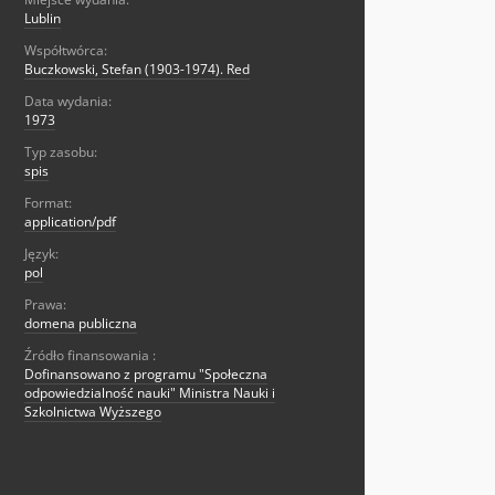
Lublin
Współtwórca:
Buczkowski, Stefan (1903-1974). Red
Data wydania:
1973
Typ zasobu:
spis
Format:
application/pdf
Język:
pol
Prawa:
domena publiczna
Źródło finansowania :
Dofinansowano z programu "Społeczna
odpowiedzialność nauki" Ministra Nauki i
Szkolnictwa Wyższego