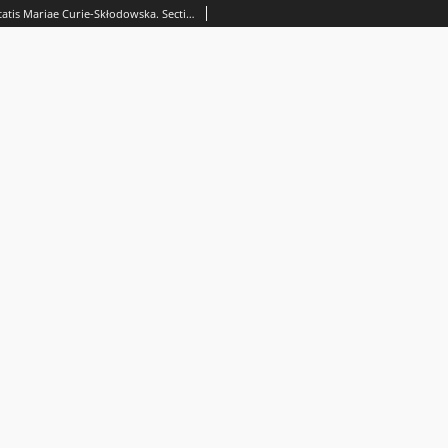
Annales Universitatis Mariae Curie-Skłodowska. Sectio H, Oeconomia. Vol. 7 (1973) - Spis treści