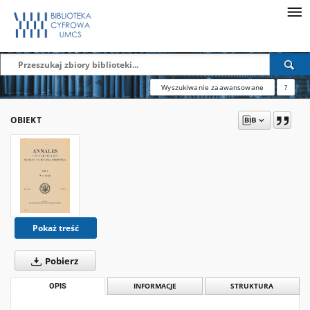
Wyszukiwanie zaawansowane
?
OBIEKT
Pokaż treść
Pobierz
OPIS
INFORMACJE
STRUKTURA