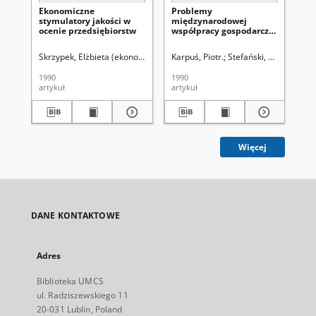
Ekonomiczne
Problemy
Za
stymulatory jakości w
międzynarodowej
sp
ocenie przedsiębiorstw
współpracy gospodarczej
la
lat osiemdziesiątych
Skrzypek, Elżbieta (ekonomia).
Karpuś, Piotr.
Stefański, Marian.
Mu
1990
1990
199
artykuł
artykuł
art
Więcej
DANE KONTAKTOWE
Adres
Biblioteka UMCS
ul. Radziszewskiego 11
20-031 Lublin, Poland