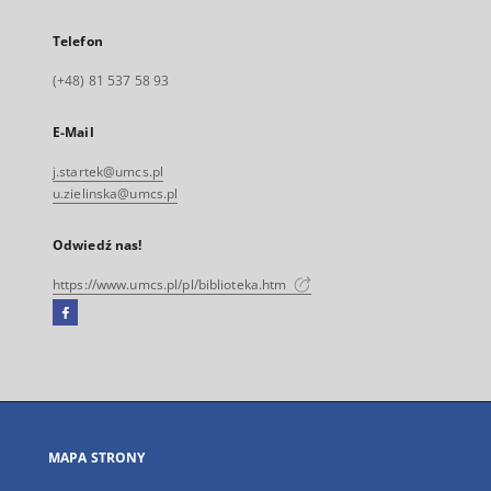
Telefon
(+48) 81 537 58 93
E-Mail
j.startek@umcs.pl
u.zielinska@umcs.pl
Odwiedź nas!
https://www.umcs.pl/pl/biblioteka.htm
Facebook
Link
zewnętrzny,
otworzy
się
w
nowej
MAPA STRONY
karcie