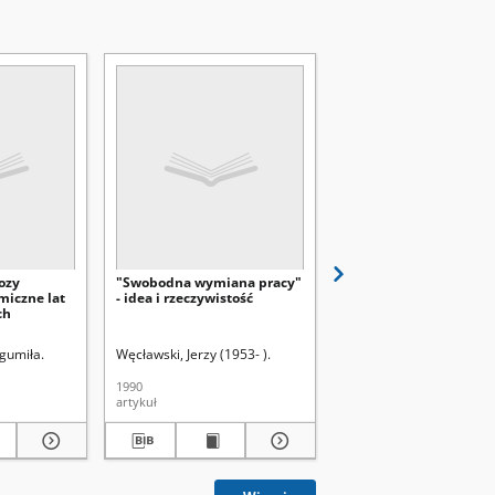
ozy
"Swobodna wymiana pracy"
Podatki jako instrume
miczne lat
- idea i rzeczywistość
polityki innowacyjnej
ch
państwa kapitalistycz
w ochronie środowiska
naturalnego
gumiła.
Węcławski, Jerzy (1953- ).
Mamcarz, Henryk.
1990
1990
artykuł
artykuł