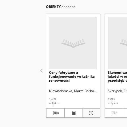
OBIEKTY
podobne
Ceny fabryczne a
Ekonomiczn
funkcjonowanie wskaźnika
jakości w o
rentowności
przedsiębi
Niewiadomska, Marta Barbara.
Buczkowski, Stef
Skrzypek, El
1969
1990
artykuł
artykuł