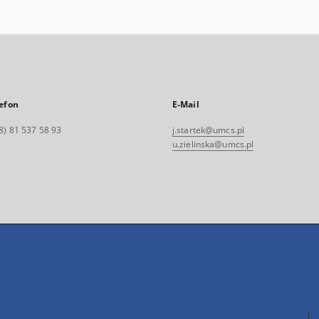
efon
E-Mail
8) 81 537 58 93
j.startek@umcs.pl
u.zielinska@umcs.pl