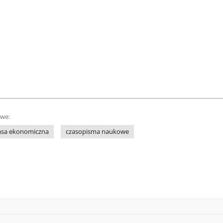
owe:
asa ekonomiczna
czasopisma naukowe