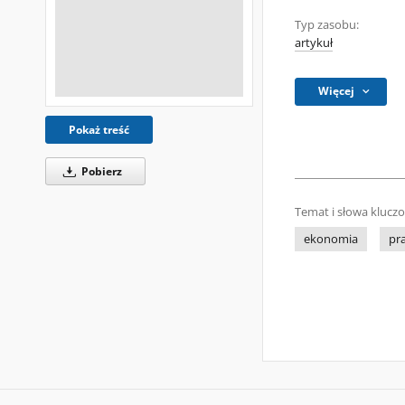
Typ zasobu:
artykuł
Więcej
Pokaż treść
Pobierz
Temat i słowa klucz
ekonomia
pr