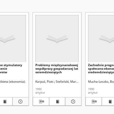
e stymulatory
Problemy międzynarodowej
Zachodnie progn
cenie
współpracy gospodarczej lat
społeczno-ekono
orstw
osiemdziesiątych
siedemdziesiąty
an (1903-1974). Red
żbieta (ekonomia).
Karpuś, Piotr.
Stefański, Marian.
Mucha-Leszko, Bo
1990
1990
artykuł
artykuł