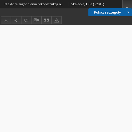
Niektóre zagadnienia rekonstrukcji organizacyjno-technicznej przemysłu owocowo-warzywnego Lubelszczyzny
Skałecka, Lilia ( -2015).
Pokaż szczegóły