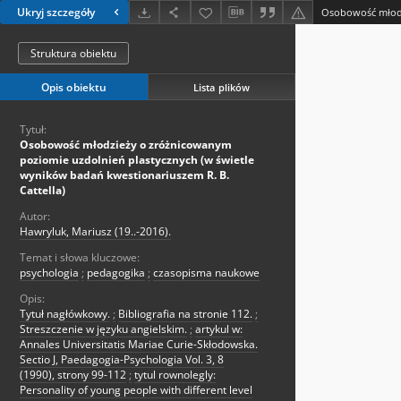
Ukryj szczegóły
Struktura obiektu
Opis obiektu
Lista plików
Tytuł:
Osobowość młodzieży o zróżnicowanym
poziomie uzdolnień plastycznych (w świetle
wyników badań kwestionariuszem R. B.
Cattella)
Autor:
Hawryluk, Mariusz (19..-2016).
Temat i słowa kluczowe:
psychologia
;
pedagogika
;
czasopisma naukowe
Opis:
Tytuł nagłówkowy.
;
Bibliografia na stronie 112.
;
Streszczenie w języku angielskim.
;
artykul w:
Annales Universitatis Mariae Curie-Skłodowska.
Sectio J, Paedagogia-Psychologia Vol. 3, 8
(1990), strony 99-112
;
tytul rownolegly:
Personality of young people with different level