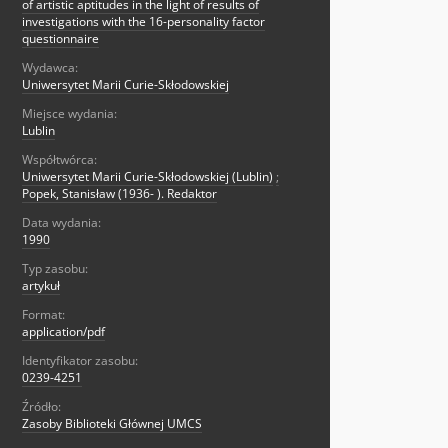
of artistic aptitudes in the light of results of
investigations with the 16-personality factor
questionnaire
Wydawca:
Uniwersytet Marii Curie-Skłodowskiej
Miejsce wydania:
Lublin
Współtwórca:
Uniwersytet Marii Curie-Skłodowskiej (Lublin)
;
Popek, Stanisław (1936- ). Redaktor
Data wydania:
1990
Typ zasobu:
artykuł
Format:
application/pdf
Identyfikator zasobu:
0239-4251
Źródło:
Zasoby Biblioteki Głównej UMCS