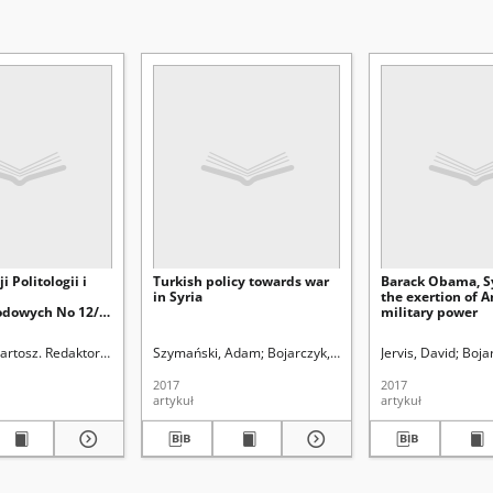
 Politologii i
Turkish policy towards war
Barack Obama, Sy
in Syria
the exertion of 
odowych No 12/1
military power
 treści
Redaktor tomu
Bartosz. Redaktor tomu
Polska Akademia Nauk. Oddział w Lublinie
Polska Akademia Nauk. Oddział w Lublinie
Szymański, Adam
Bojarczyk, Bartosz. Redaktor tomu
Uniwersytet Marii Curie
Jervis, David
Uniwersytet Ma
Boja
P
2017
2017
artykuł
artykuł