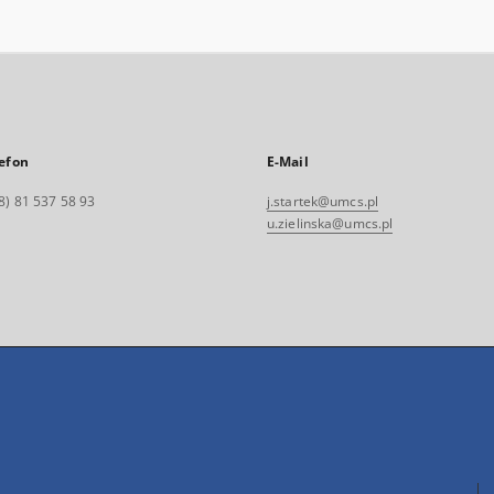
efon
E-Mail
8) 81 537 58 93
j.startek@umcs.pl
u.zielinska@umcs.pl