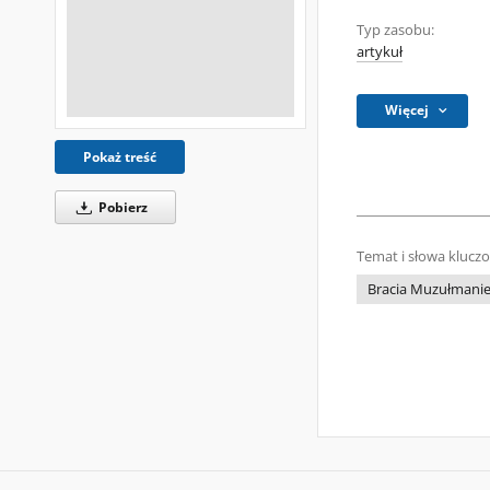
Typ zasobu:
artykuł
Więcej
Pokaż treść
Pobierz
Temat i słowa klucz
Bracia Muzułmani