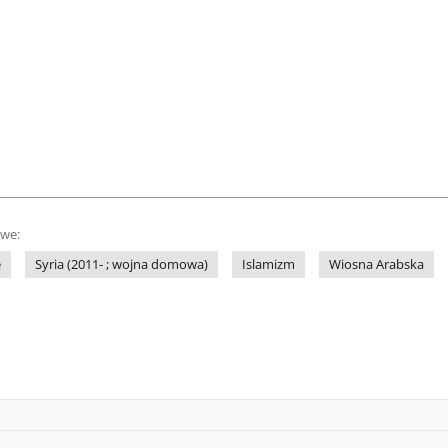
owe:
e
Syria (2011- ; wojna domowa)
Islamizm
Wiosna Arabska