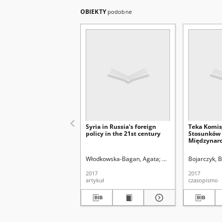
OBIEKTY
podobne
Syria in Russia's foreign
Teka Komisji
policy in the 21st century
Stosunków
Międzynar
(2017). Spis
Włodkowska-Bagan, Agata
Bojarczyk, Bartosz. 
Bojarczyk, 
2017
2017
artykuł
czasopismo