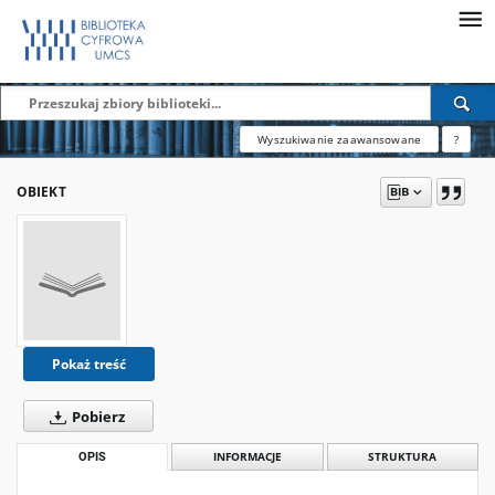
Wyszukiwanie zaawansowane
?
OBIEKT
Pokaż treść
Pobierz
OPIS
INFORMACJE
STRUKTURA