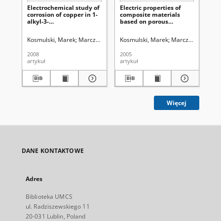
Electrochemical study of
Electric properties of
The
corrosion of copper in 1-
composite materials
pot
alkyl-3-
based on porous
mi
methylimidazolium
ceramics and low
so
tetrafluoroborates
temerature ionic liquids
Kosmulski, Marek
Marczewska-Boczkowska, Krystyna
Kosmulski, Marek
Marczewska-Boczk
Olchowik, Jan
Ros
R
2008
2005
200
artykuł
artykuł
art
Więcej
DANE KONTAKTOWE
Adres
Biblioteka UMCS
ul. Radziszewskiego 11
20-031 Lublin, Poland