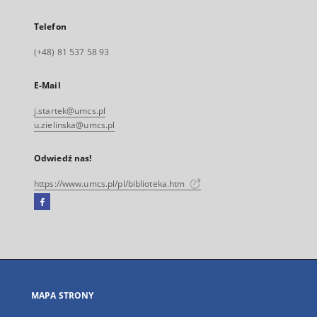
Telefon
(+48) 81 537 58 93
E-Mail
j.startek@umcs.pl
u.zielinska@umcs.pl
Odwiedź nas!
https://www.umcs.pl/pl/biblioteka.htm
Facebook
Link
zewnętrzny,
otworzy
się
w
nowej
MAPA STRONY
karcie