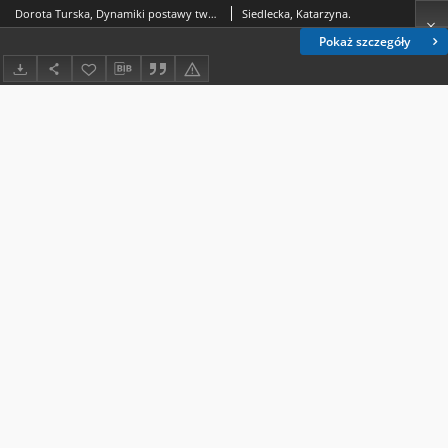
Dorota Turska, Dynamiki postawy twórczej a typ kształcenia szkolnego, Wydawnictwo UMCS, Lublin 1994, s. 147 [recenzja]
Siedlecka, Katarzyna.
Pokaż szczegóły