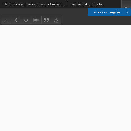
Techniki wychowawcze w środowisku rodzinnym a poziom agresji młodzieży lekko upośledzonej umysłowo
Skowrońska, Dorota (1950-2002).
Pokaż szczegóły