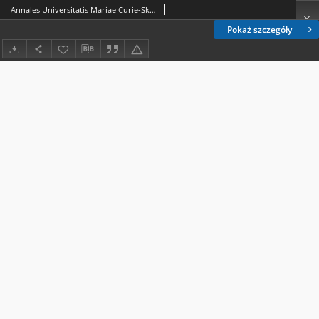
Annales Universitatis Mariae Curie-Skłodowska. Sectio J, Paedagogia-Psychologia. Vol. 7 (1994) - Spis treści
Pokaż szczegóły