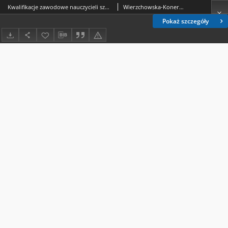
Kwalifikacje zawodowe nauczycieli szkół średnich ogólnokształcących województwa lubelskiego w latach 1918-1939 w świetle obowiązujących przepisów
Wierzchowska-Konera, Bożenna.
Pokaż szczegóły