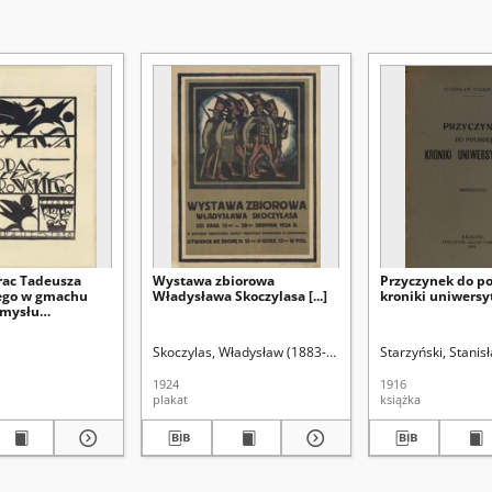
ac Tadeusza
Wystawa zbiorowa
Przyczynek do po
ego w gmachu
Władysława Skoczylasa [...]
kroniki uniwersy
emysłu
 w Zakopanem
Skoczylas, Władysław (1883-1934)
Kowarski, Felicjan 
Starzyński, Stanis
1924
1916
plakat
książka