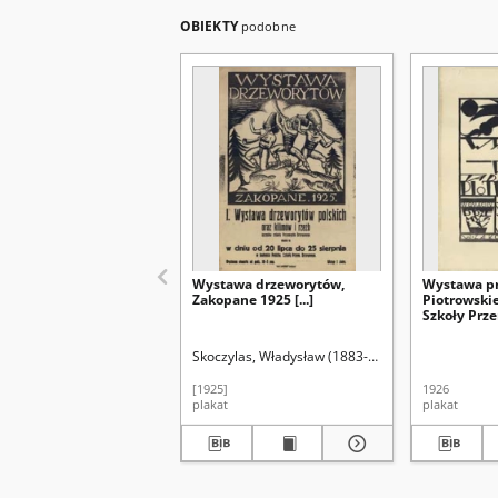
OBIEKTY
podobne
Wystawa drzeworytów,
Wystawa pr
Zakopane 1925 [...]
Piotrowski
Szkoły Prz
Drzewnego
Skoczylas, Władysław (1883-1934)
[1925]
1926
plakat
plakat