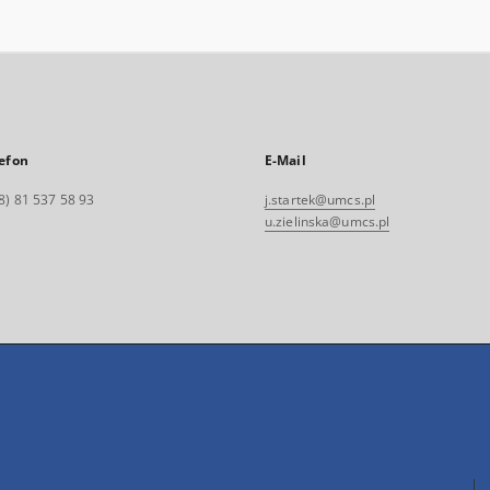
efon
E-Mail
8) 81 537 58 93
j.startek@umcs.pl
u.zielinska@umcs.pl