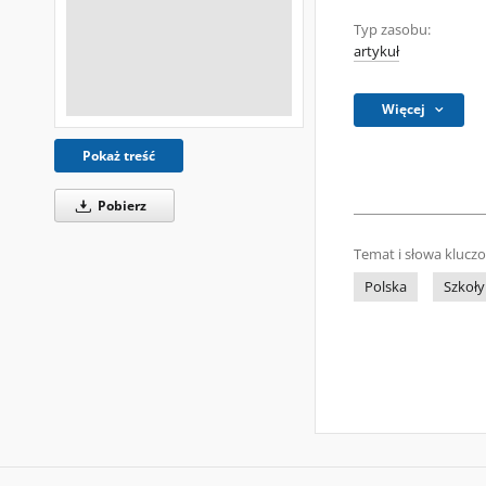
Typ zasobu:
artykuł
Więcej
Pokaż treść
Pobierz
Temat i słowa klucz
Polska
Szkoły