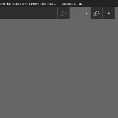
Advantages and risk related with carbon nanomaterials (CNMs) application for water remediation. Mini review.
Oleszczuk, Patryk